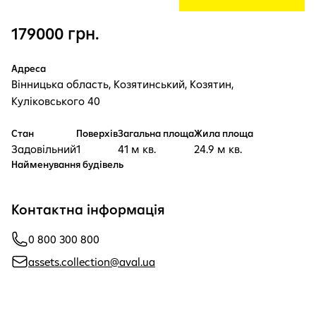
179000 грн.
Адреса
Вінницька область, Козятинський, Козятин,
Куліковського 40
Стан
Поверхів
Загальна площа
Жила площа
Задовільний
1
41 м кв.
24.9 м кв.
Найменування будівель
Контактна інформація
0 800 300 800
assets.collection@aval.ua