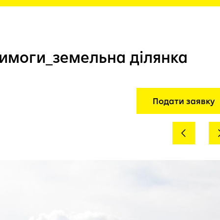
вимоги_земельна ділянка
Подати заявку
Previous