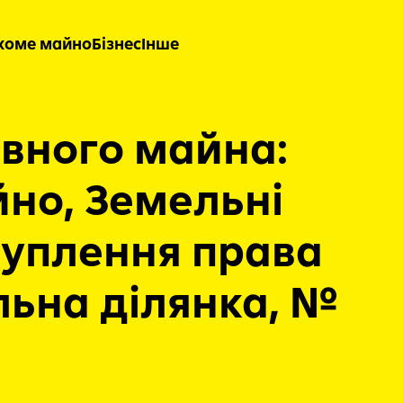
хоме майно
Бізнес
Інше
вного майна:
но, Земельні
туплення права
ьна ділянка, №