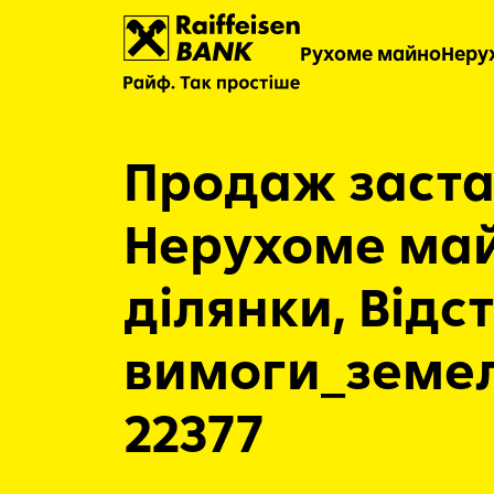
Рухоме майно
Неру
Продаж заста
Нерухоме май
ділянки, Відс
вимоги_земел
22377