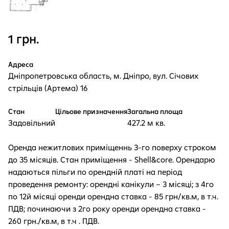
1 грн.
Адреса
Дніпропетровська область, м. Дніпро, вул. Січових
стрільців (Артема) 16
Стан
Цільове призначення
Загальна площа
Задовільний
427.2 м кв.
Оренда нежитлових приміщеннь 3-го поверху строком
до 35 місяців. Стан приміщення - Shell&core. Орендарю
надаються пільги по орендній платі на період
проведення ремонту: орендні канікули – 3 місяці; з 4го
по 12й місяці оренди орендна ставка - 85 грн/кв.м, в т.ч.
ПДВ; починаючи з 2го року оренди орендна ставка -
260 грн./кв.м, в т.ч . ПДВ.