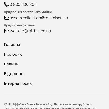
0 800 300 800
Придбання заставного майна
assets.collection@raiffeisen.ua
Придбання активів
wo.sale@raiffeisen.ua
Головна
Про банк
Новини
Відділення
Інтернет банк
АТ «Райффайзен Банк». Внесений до Державного реєстру банків
27.03.1992р. за №94, з записом про право на здійснення банківської