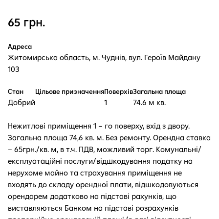
65 грн.
Адреса
Житомирська область, м. Чуднів, вул. Героїв Майдану
103
Стан
Цільове призначення
Поверхів
Загальна площа
Добрий
1
74.6 м кв.
Нежитлові приміщення 1 – го поверху, вхід з двору.
Загальна площа 74,6 кв. м. Без ремонту. Орендна ставка
– 65грн./кв. м, в т.ч. ПДВ, можливий торг. Комунальні/
експлуатаційні послуги/відшкодування податку на
нерухоме майно та страхування приміщення не
входять до складу орендної плати, відшкодовуються
орендарем додатково на підставі рахунків, що
виставляються Банком на підставі розрахунків